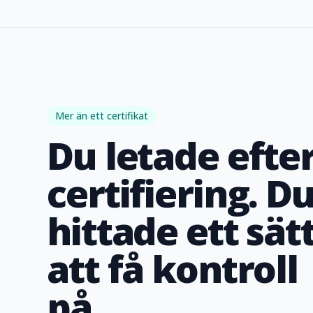
Mer än ett certifikat
Du letade efte
certifiering. D
hittade ett sät
att få kontroll
på