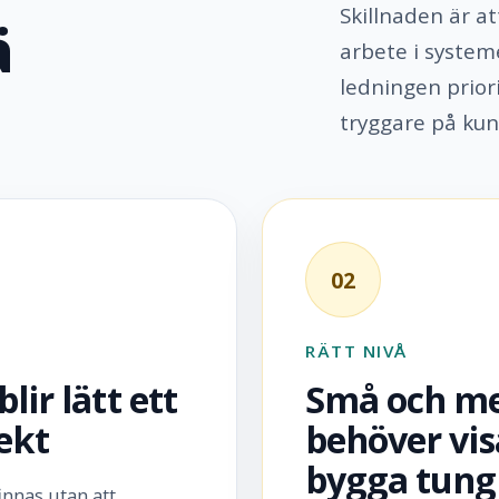
Skillnaden är at
ä
arbete i system
ledningen priori
tryggare på kun
02
RÄTT NIVÅ
ir lätt ett
Små och me
ekt
behöver vis
bygga tung
innas utan att