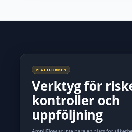
PLATTFORMEN
Verktyg för risk
kontroller och
uppföljning
AmpliFlow är inte bara en plats för säker