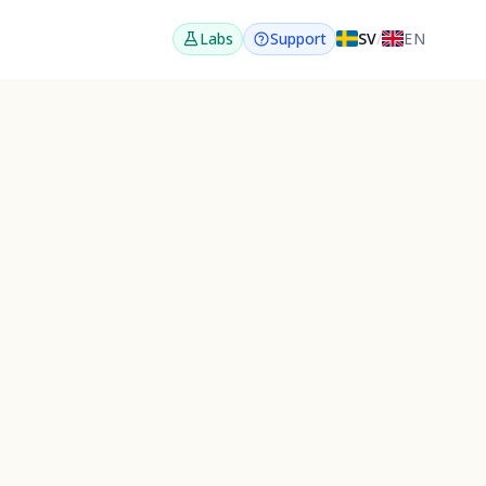
SV
/
EN
Labs
Support