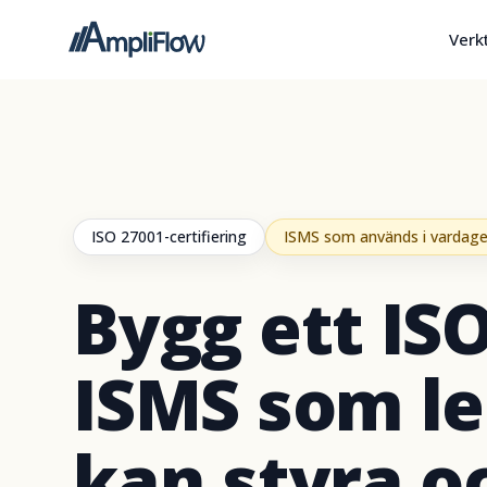
Verk
ISO 27001-certifiering
ISMS som används i vardag
Bygg ett IS
ISMS som l
kan styra o