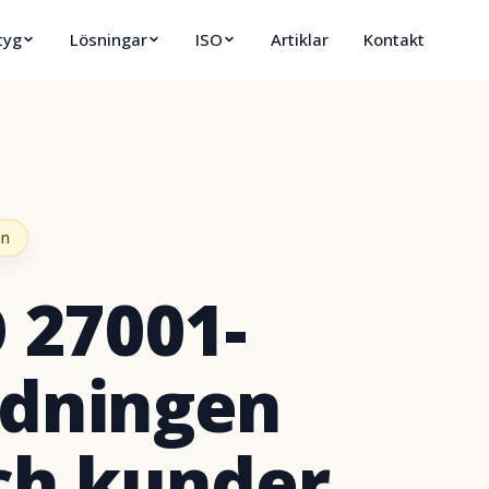
tyg
Lösningar
ISO
Artiklar
Kontakt
en
O 27001-
edningen
ch kunder