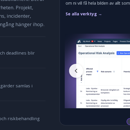
om ni vill få hela bilden av allt som
heten. Projekt,
Se alla verktyg →
s, incidenter,
omgång hänger ihop.
h deadlines blir
tgärder samlas i
 och riskbehandling