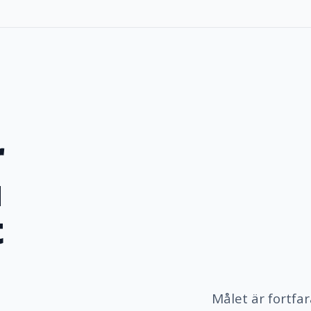
r
u
t
Målet är fortfar