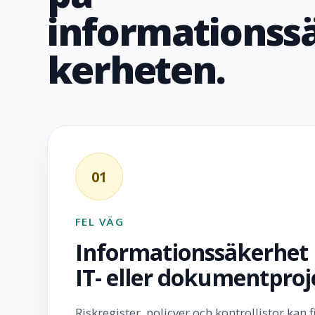
informationss
kerheten.
01
FEL VÄG
Informationssäkerhet bl
IT- eller dokumentproj
Riskregister, policyer och kontrollistor kan f