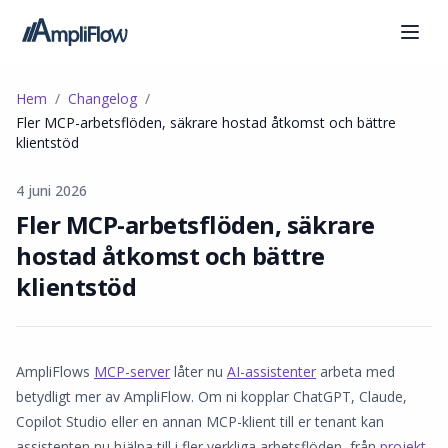
Hem
Changelog
Fler MCP-arbetsflöden, säkrare hostad åtkomst och bättre
klientstöd
4 juni 2026
Fler MCP-arbetsflöden, säkrare
hostad åtkomst och bättre
klientstöd
AmpliFlows
MCP-server
låter nu
AI-assistenter
arbeta med
betydligt mer av AmpliFlow. Om ni kopplar ChatGPT, Claude,
Copilot Studio eller en annan MCP-klient till er tenant kan
assistenten nu hjälpa till i fler verkliga arbetsflöden, från
projekt