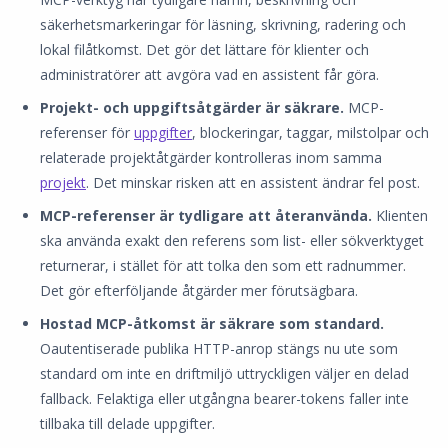
säkerhetsmarkeringar för läsning, skrivning, radering och
lokal filåtkomst. Det gör det lättare för klienter och
administratörer att avgöra vad en assistent får göra.
Projekt- och uppgiftsåtgärder är säkrare.
MCP-
referenser för
uppgifter
, blockeringar, taggar, milstolpar och
relaterade projektåtgärder kontrolleras inom samma
projekt
. Det minskar risken att en assistent ändrar fel post.
MCP-referenser är tydligare att återanvända.
Klienten
ska använda exakt den referens som list- eller sökverktyget
returnerar, i stället för att tolka den som ett radnummer.
Det gör efterföljande åtgärder mer förutsägbara.
Hostad MCP-åtkomst är säkrare som standard.
Oautentiserade publika HTTP-anrop stängs nu ute som
standard om inte en driftmiljö uttryckligen väljer en delad
fallback. Felaktiga eller utgångna bearer-tokens faller inte
tillbaka till delade uppgifter.