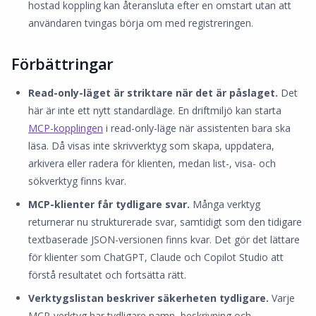
hostad koppling kan återansluta efter en omstart utan att
användaren tvingas börja om med registreringen.
Förbättringar
Read-only-läget är striktare när det är påslaget.
Det
här är inte ett nytt standardläge. En driftmiljö kan starta
MCP-kopplingen
i read-only-läge när assistenten bara ska
läsa. Då visas inte skrivverktyg som skapa, uppdatera,
arkivera eller radera för klienten, medan list-, visa- och
sökverktyg finns kvar.
MCP-klienter får tydligare svar.
Många verktyg
returnerar nu strukturerade svar, samtidigt som den tidigare
textbaserade JSON-versionen finns kvar. Det gör det lättare
för klienter som ChatGPT, Claude och Copilot Studio att
förstå resultatet och fortsätta rätt.
Verktygslistan beskriver säkerheten tydligare.
Varje
MCP-verktyg har tydligare namn, beskrivning och