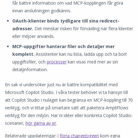
får bättre information om vad MCP-kopplingen får göra
innan anslutningen godkänns.
OAuth-klienter binds tydligare till sina redirect-
adresser.
Det minskar risken för förväxling när flera klienter
eller miljöer används.
MCP-uppgifter hanterar filer och detaljer mer
komplett.
Assistenter kan nu lista, ladda upp och ta bort
uppgiftsfiler, och
processer
kan visas med mer av sin
detaljinformation.
En sak vi undersöker just nu är bättre kompatibilitet med
Microsoft Copilot Studio. I våra tester behöver vi ta hänsyn till
att Copilot Studio i nuläget kan begränsa en MCP-koppling till 70
verktyg, och vi tittar på smartare sätt att paketera AmpliFlows
verktyg för den miljön. Har ni idéer eller konkreta Copilot Studio-
scenarier,
hör gärna av er
.
Relaterade uppdateringar: i
förra changeloggen
kom egna