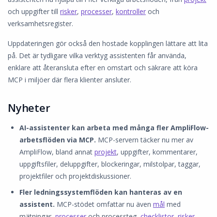
och uppgifter till
risker
,
processer
,
kontroller
och
verksamhetsregister.
Uppdateringen gör också den hostade kopplingen lättare att lita
på. Det är tydligare vilka verktyg assistenten får använda,
enklare att återansluta efter en omstart och säkrare att köra
MCP i miljöer där flera klienter ansluter.
Nyheter
AI-assistenter kan arbeta med många fler AmpliFlow-
arbetsflöden via MCP.
MCP-servern täcker nu mer av
AmpliFlow, bland annat
projekt
, uppgifter, kommentarer,
uppgiftsfiler, deluppgifter, blockeringar, milstolpar, taggar,
projektfiler och projektdiskussioner.
Fler ledningssystemflöden kan hanteras av en
assistent.
MCP-stödet omfattar nu även
mål
med
mätningar,
processer
och processteg,
checklistor
,
risker
,