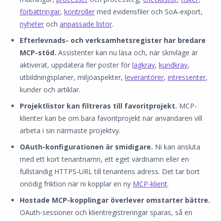
förbättringar
,
kontroller
med evidensfiler och SoA-export,
nyheter
och
anpassade listor
.
Efterlevnads- och verksamhetsregister har bredare
MCP-stöd.
Assistenter kan nu läsa och, när skrivläge är
aktiverat, uppdatera fler poster för
lagkrav
,
kundkrav
,
utbildningsplaner, miljöaspekter,
leverantörer
,
intressenter
,
kunder och artiklar.
Projektlistor kan filtreras till favoritprojekt.
MCP-
klienter kan be om bara favoritprojekt när användaren vill
arbeta i sin närmaste projektvy.
OAuth-konfigurationen är smidigare.
Ni kan ansluta
med ett kort tenantnamn, ett eget värdnamn eller en
fullständig HTTPS-URL till tenantens adress. Det tar bort
onödig friktion när ni kopplar en ny
MCP-klient
.
Hostade MCP-kopplingar överlever omstarter bättre.
OAuth-sessioner och klientregistreringar sparas, så en