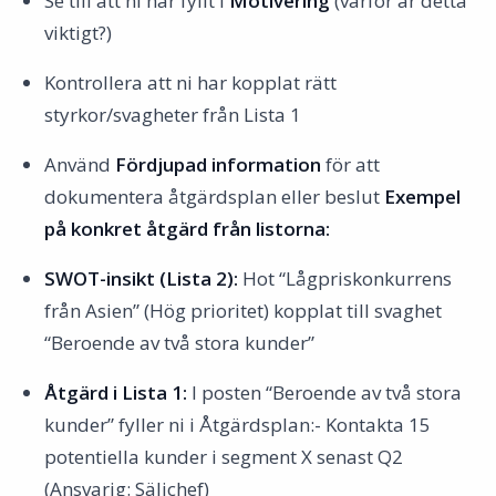
Se till att ni har fyllt i
Motivering
(varför är detta
viktigt?)
Kontrollera att ni har kopplat rätt
styrkor/svagheter från Lista 1
Använd
Fördjupad information
för att
dokumentera åtgärdsplan eller beslut
Exempel
på konkret åtgärd från listorna:
SWOT-insikt (Lista 2):
Hot “Lågpriskonkurrens
från Asien” (Hög prioritet) kopplat till svaghet
“Beroende av två stora kunder”
Åtgärd i Lista 1:
I posten “Beroende av två stora
kunder” fyller ni i Åtgärdsplan:- Kontakta 15
potentiella kunder i segment X senast Q2
(Ansvarig: Säljchef)