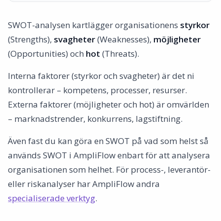
SWOT uppfyller ISO-krav på omvärldsanalys
Exempel genomförande av SWOT-analys för ISO Midi eller
SWOT-analysen kartlägger organisationens
styrkor
ISO Maxi kunder
(Strengths),
svagheter
(Weaknesses),
möjligheter
Steg 1: Fyll i “Styrkor & Svagheter” (Lista 1)
(Opportunities) och
hot
(Threats).
Exempel på poster i Lista 1:
Steg 2: Fyll i “SWOT-analys” – Möjligheter och Hot (Lista 2)
Interna faktorer (styrkor och svagheter) är det ni
Exempel på poster i Lista 2:
kontrollerar – kompetens, processer, resurser.
Steg 3: Analysera sammankopplingarna
Externa faktorer (möjligheter och hot) är omvärlden
Analysera och agera på SWOT-resultatet
– marknadstrender, konkurrens, lagstiftning.
Granska sammankopplingarna systematiskt
Även fast du kan göra en SWOT på vad som helst så
Sätt konkreta åtgärder i listorna
används SWOT i AmpliFlow enbart för att analysera
Koppla till andra verktyg i ledningssystemet
organisationen som helhet. För process-, leverantör-
Följ upp och uppdatera löpande
eller riskanalyser har AmpliFlow andra
Dokumentera och följ upp
specialiserade verktyg
Vanliga misstag
.
Vill du veta mer?