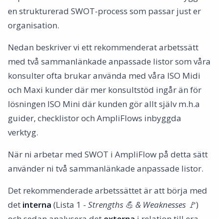
en strukturerad SWOT-process som passar just er
organisation.
Nedan beskriver vi ett rekommenderat arbetssätt
med två sammanlänkade anpassade listor som våra
konsulter ofta brukar använda med våra ISO Midi
och Maxi kunder där mer konsultstöd ingår än för
lösningen ISO Mini där kunden gör allt själv m.h.a
guider, checklistor och AmpliFlows inbyggda
verktyg.
När ni arbetar med SWOT i AmpliFlow på detta sätt
använder ni två sammanlänkade anpassade listor.
Det rekommenderade arbetssättet är att börja med
det
interna
(Lista 1 -
Strengths 💪 & Weaknesses 🚩
)
och sedan analysera det
externa
i relation till era