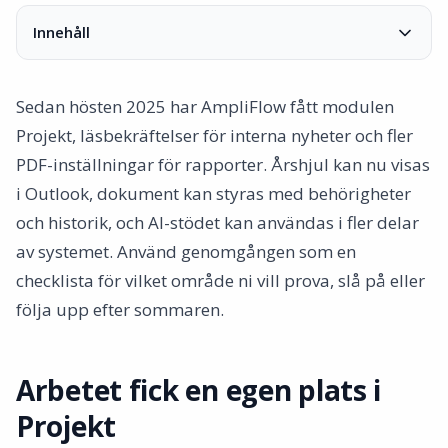
Innehåll
Arbetet fick en egen plats i Projekt
Årshjulet flyttade in i kalendern
Sedan hösten 2025 har AmpliFlow fått modulen
Interna nyheter fick kvittens och uppföljning
Projekt, läsbekräftelser för interna nyheter och fler
Pages samlar rutiner, bilagor och behörigheter
PDF-inställningar för rapporter. Årshjul kan nu visas
Kontroller och SoA-underlag kan följas upp i
i Outlook, dokument kan styras med behörigheter
ledningssystemet
och historik, och AI-stödet kan användas i fler delar
Tidrapporteringen blev mindre beroende av minnet
av systemet. Använd genomgången som en
Rapporter ger underlag för revision och kundfrågor
checklista för vilket område ni vill prova, slå på eller
Tabeller, filter och navigation kräver färre klick
följa upp efter sommaren.
Checklistor, etiketter och AmpliFlow Box kopplades ihop
tydligare
AI-assistenter kan arbeta i fler moduler inom användarens
Arbetet fick en egen plats i
behörighet
Välj första testet efter var arbetet fastnar
Projekt
Skicka in idéer på feedback.ampliflow.com