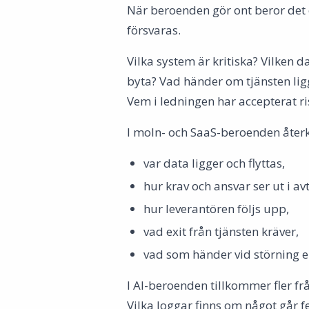
När beroenden gör ont beror det 
försvaras.
Vilka system är kritiska? Vilken 
byta? Vad händer om tjänsten ligg
Vem i ledningen har accepterat r
I moln- och SaaS-beroenden åte
var data ligger och flyttas,
hur krav och ansvar ser ut i avt
hur leverantören följs upp,
vad exit från tjänsten kräver,
vad som händer vid störning el
I AI-beroenden tillkommer fler fr
Vilka loggar finns om något går f