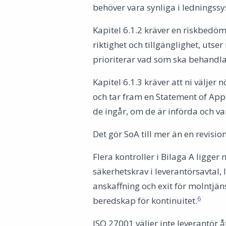
behöver vara synliga i ledningss
Kapitel 6.1.2 kräver en riskbedömn
riktighet och tillgänglighet, uts
prioriterar vad som ska behandla
Kapitel 6.1.3 kräver att ni välj
och tar fram en Statement of Appli
de ingår, om de är införda och var
Det gör SoA till mer än en revisio
Flera kontroller i Bilaga A ligger
säkerhetskrav i leverantörsavtal,
anskaffning och exit för molntjän
6
beredskap för kontinuitet.
ISO 27001 väljer inte leverantör å