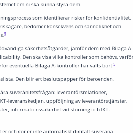
ystemet om ni ska kunna styra dem.
ingsprocess som identifierar risker för konfidentialitet,
er riskägare, bedömer konsekvens och sannolikhet och
5
s.
er nödvändiga säkerhetsåtgärder, jämför dem med Bilaga A
cability. Den ska visa vilka kontroller som behövs, varfö
5
för eventuella Bilaga A-kontroller har valts bort.
nslista. Den blir ert beslutspapper för beroenden.
 nära suveränitetsfrågan: leverantörsrelationer,
 IKT-leveranskedjan, uppföljning av leverantörstjänster,
ster, informationssäkerhet vid störning och IKT-
t er och gör er inte automatiskt digitalt suveräna.