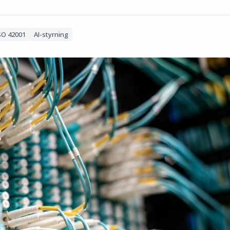
SO 42001
AI-styrning