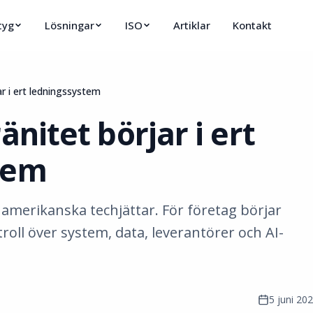
tyg
Lösningar
ISO
Artiklar
Kontakt
ar i ert ledningssystem
änitet börjar i ert
tem
 amerikanska techjättar. För företag börjar
roll över system, data, leverantörer och AI-
5 juni 20