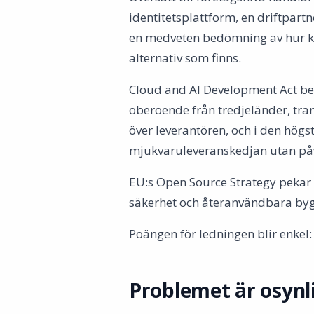
identitetsplattform, en driftpart
en medveten bedömning av hur kri
alternativ som finns.
Cloud and AI Development Act besk
oberoende från tredjeländer, tra
över leverantören, och i den högst
mjukvaruleveranskedjan utan påv
EU:s Open Source Strategy pekar 
säkerhet och återanvändbara by
Poängen för ledningen blir enkel: 
Problemet är osynl