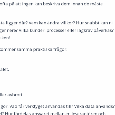
ofta på att ingen kan beskriva dem innan de måste
data ligger där? Vem kan ändra villkor? Hur snabbt kan ni
er nere? Vilka kunder, processer eller lagkrav påverkas?
isken?
rkommer samma praktiska frågor:
alet,
ler avbrott.
ågor. Vad får verktyget användas till? Vilka data används?
el? Hur fördelas ansvaret mellan er, leverantören och