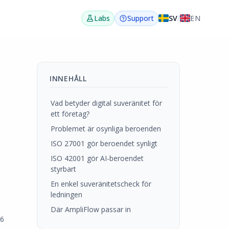
SV
/
EN
Labs
Support
INNEHÅLL
Vad betyder digital suveränitet för
ett företag?
Problemet är osynliga beroenden
ISO 27001 gör beroendet synligt
ISO 42001 gör AI-beroendet
styrbart
En enkel suveränitetscheck för
ledningen
Där AmpliFlow passar in
26