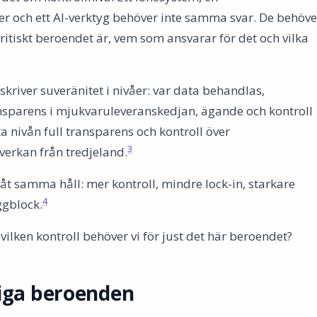
ner och ett AI-verktyg behöver inte samma svar. De behöve
tiskt beroendet är, vem som ansvarar för det och vilka
river suveränitet i nivåer: var data behandlas,
nsparens i mjukvaruleveranskedjan, ägande och kontroll
a nivån full transparens och kontroll över
3
erkan från tredjeland.
åt samma håll: mer kontroll, mindre lock-in, starkare
4
ggblock.
vilken kontroll behöver vi för just det här beroendet?
iga beroenden