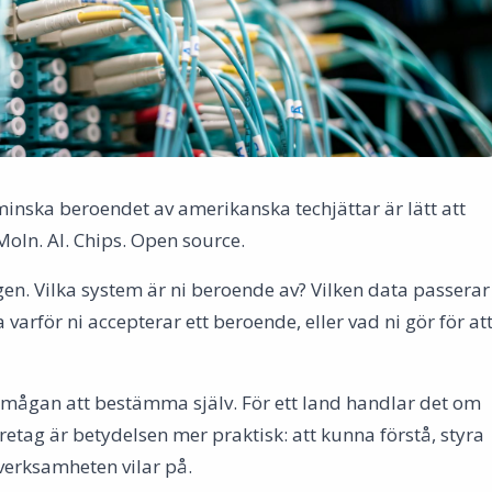
minska beroendet av amerikanska techjättar är lätt att
Moln. AI. Chips. Open source.
gen. Vilka system är ni beroende av? Vilken data passerar
varför ni accepterar ett beroende, eller vad ni gör för at
rmågan att bestämma själv. För ett land handlar det om
företag är betydelsen mer praktisk: att kunna förstå, styra
erksamheten vilar på.