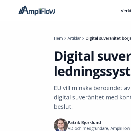
Verk
Hem
Artiklar
Digital suveränitet börj
Digital suver
ledningssys
EU vill minska beroendet av
digital suveränitet med kont
beslut.
Patrik Björklund
VD och medgrundare, AmpliFlow