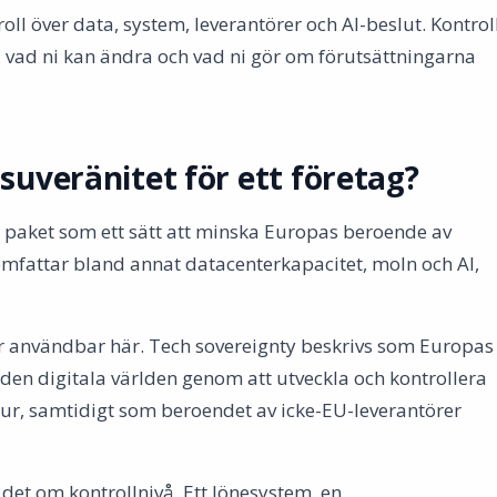
roll över data, system, leverantörer och AI-beslut. Kontrol
r, vad ni kan ändra och vad ni gör om förutsättningarna
 suveränitet för ett företag?
paket som ett sätt att minska Europas beroende av
omfattar bland annat datacenterkapacitet, moln och AI,
r användbar här. Tech sovereignty beskrivs som Europas
 den digitala världen genom att utveckla och kontrollera
tur, samtidigt som beroendet av icke-EU-leverantörer
 det om kontrollnivå. Ett lönesystem, en