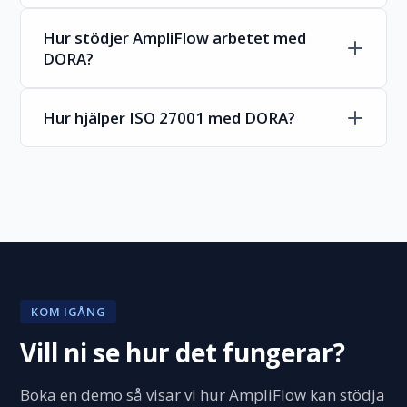
Hur stödjer AmpliFlow arbetet med
DORA?
Hur hjälper ISO 27001 med DORA?
KOM IGÅNG
Vill ni se hur det fungerar?
Boka en demo så visar vi hur AmpliFlow kan stödja