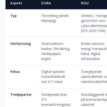
Aspekt
DORA
NIS2
Typ
Förordning (direkt
Direktiv, i Sverig
tillämplig)
genomfört som
cybersäkerhetsl
(SFS 2025:1506)
Omfattning
Finanssektorn:
Breda sektorer:
banker, försäkring,
energi, transport
värdepapper,
hälsa, digital
krypto
infrastruktur
Fokus
Digital operativ
Övergripande
motståndskraft
cybersäkerhet o
och ICT-risker
nätverkssäkerhe
Tredjeparter
Detaljerade krav:
Grundläggande k
ICT-
på leveranskedj
leverantörsregister,
säkerhet