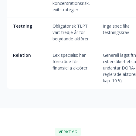
koncentrationsrisk,
exitstrategier
Testning
Obligatorisk TLPT
Inga specifika
vart tredje år för
testningskrav
betydande aktörer
Relation
Lex specialis: har
Generell lagstiftn
företräde för
cybersäkerhetsl
finansiella aktörer
undantar DORA-
reglerade aktöre
kap. 10 §)
VERKTYG