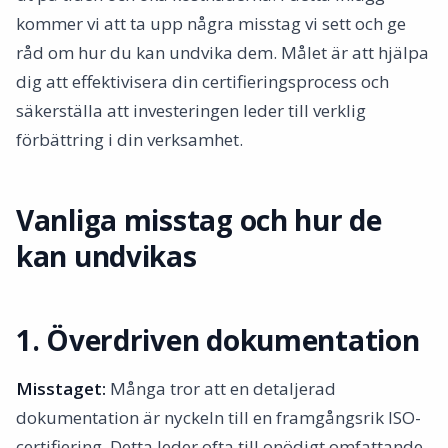
4. “Copy paste införande”
kommer vi att ta upp några misstag vi sett och ge
5. Otillräcklig förberedelse inför revisionen
råd om hur du kan undvika dem. Målet är att hjälpa
6. Att se certifieringen som en slutpunkt
dig att effektivisera din certifieringsprocess och
Slutsats
säkerställa att investeringen leder till verklig
förbättring i din verksamhet.
Vanliga misstag och hur de
kan undvikas
1. Överdriven dokumentation
Misstaget:
Många tror att en detaljerad
dokumentation är nyckeln till en framgångsrik ISO-
certifiering. Detta leder ofta till onödigt omfattande