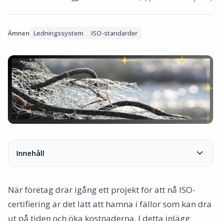
Ämnen
Ledningssystem
ISO-standarder
Innehåll
Vanliga misstag och hur de kan undvikas
1. Överdriven dokumentation
När företag drar igång ett projekt för att nå ISO-
2. Brister i internkommunikationen
certifiering är det lätt att hamna i fällor som kan dra
3. Bristande engagemang från ledningen
ut på tiden och öka kostnaderna. I detta inlägg