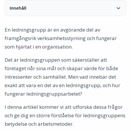
Innehåll
Ledningsgruppens uppgift
Strategi och mål
En ledningsgrupp är en avgörande del av
Ekonomisk styrning
framgångsrik verksamhetsstyrning och fungerar
Organisation och personal
som hjärtat i en organisation.
Kommunikation och samarbete
Beslutsfattande och ansvar
Det är ledningsgruppen som säkerställer att
Hållbarhet och etik
företaget når sina mål och skapar värde för både
Ledningssystemet och ledningsgruppen
intressenter och samhället. Men vad innebär det
Slutsats
exakt att vara en del av en ledningsgrupp, och hur
fungerar ledningsgruppsarbetet?
I denna artikel kommer vi att utforska dessa frågor
och ge dig en större förståelse för ledningsgruppens
betydelse och arbetsmetoder.