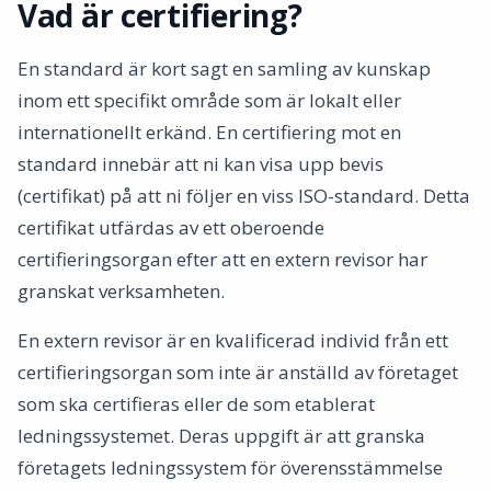
Vad är certifiering?
Vad ger det för effekt?
ISO 45001 - Arbetsmiljö
En standard är kort sagt en samling av kunskap
Vad är ISO 45001?
inom ett specifikt område som är lokalt eller
Standardens krav
internationellt erkänd. En certifiering mot en
Ledningens engagemang
standard innebär att ni kan visa upp bevis
Kontinuerlig förbättring
(certifikat) på att ni följer en viss ISO-standard. Detta
Mer än att uppfylla lagkrav
certifikat utfärdas av ett oberoende
Vad ger det för effekt?
certifieringsorgan efter att en extern revisor har
granskat verksamheten.
En extern revisor är en kvalificerad individ från ett
certifieringsorgan som inte är anställd av företaget
som ska certifieras eller de som etablerat
ledningssystemet. Deras uppgift är att granska
företagets ledningssystem för överensstämmelse