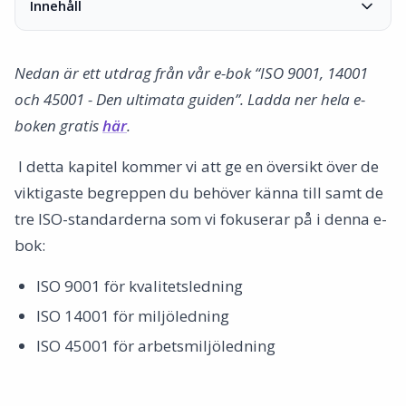
Innehåll
Vad är certifiering?
ISO - Vad är det?
Nedan är ett utdrag från vår e-bok “ISO 9001, 14001
Standarder
och 45001 - Den ultimata guiden”. Ladda ner hela e-
ISO 9001 - Kvalitet
boken gratis
här
.
Vad är ISO 9001?
Vad innebär det?
‍ I detta kapitel kommer vi att ge en översikt över de
De 7 ledningsprinciperna
viktigaste begreppen du behöver känna till samt de
Tillämpning
tre ISO-standarderna som vi fokuserar på i denna e-
Kontinuerlig förbättring
bok:
Processorientering
ISO 9001 för kvalitetsledning
ISO 14001 - Miljö
ISO 14001 för miljöledning
Vad är ISO 14001?
Vad innebär det?
ISO 45001 för arbetsmiljöledning
Certifieringsprocessen
Miljöcertifieringens fördelar