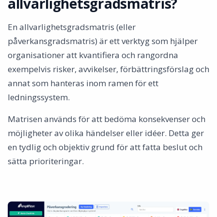
allvarlighetsgradsmatris?
Användningsområden
Hur man skapar en allvarlighetsgradsmatris
En allvarlighetsgradsmatris (eller
Steg för att utveckla matrisen
påverkansgradsmatris) är ett verktyg som hjälper
Faktorer att beakta
organisationer att kvantifiera och rangordna
Råd för att implementera en allvarlighetsgradsmatris
exempelvis risker, avvikelser, förbättringsförslag och
Slutsats
annat som hanteras inom ramen för ett
ledningssystem.
Matrisen används för att bedöma konsekvenser och
möjligheter av olika händelser eller idéer. Detta ger
en tydlig och objektiv grund för att fatta beslut och
sätta prioriteringar.