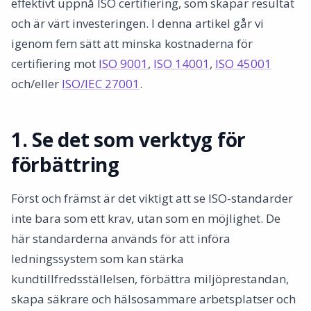
effektivt uppnå ISO certifiering, som skapar resultat
Slutsats
och är värt investeringen. I denna artikel går vi
igenom fem sätt att minska kostnaderna för
certifiering mot
ISO 9001
,
ISO 14001
,
ISO 45001
och/eller
ISO/IEC 27001
.
1. Se det som verktyg för
förbättring
Först och främst är det viktigt att se ISO-standarder
inte bara som ett krav, utan som en möjlighet. De
här standarderna används för att införa
ledningssystem som kan stärka
kundtillfredsställelsen, förbättra miljöprestandan,
skapa säkrare och hälsosammare arbetsplatser och