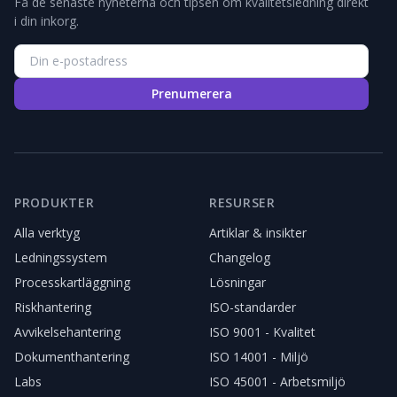
Få de senaste nyheterna och tipsen om kvalitetsledning direkt
i din inkorg.
Prenumerera
PRODUKTER
RESURSER
Alla verktyg
Artiklar & insikter
Ledningssystem
Changelog
Processkartläggning
Lösningar
Riskhantering
ISO-standarder
Avvikelsehantering
ISO 9001 - Kvalitet
Dokumenthantering
ISO 14001 - Miljö
Labs
ISO 45001 - Arbetsmiljö