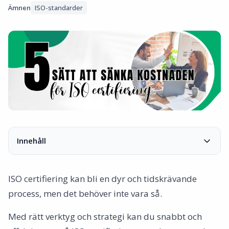
Ämnen
ISO-standarder
Innehåll
1. Se det som verktyg för förbättring
2. Implementera ISO standarder steg för steg
ISO certifiering kan bli en dyr och tidskrävande
3. Utbilda ditt team
process, men det behöver inte vara så.
4. Använd existerande resurser
5. Mät resultatet
Med rätt verktyg och strategi kan du snabbt och
(6.) Bonustips: Använd AmpliFlow