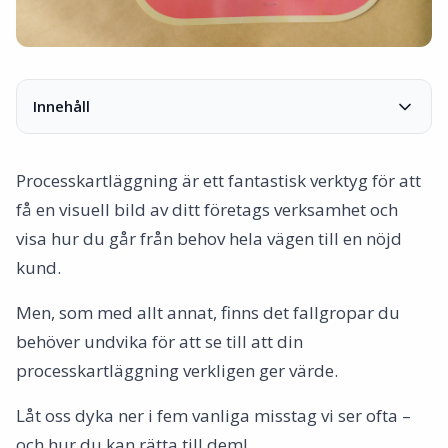
Innehåll
1. För många detaljer – mindre är mer
2. Glöm inte medarbetarnas insikter
Processkartläggning är ett fantastisk verktyg för att
3. Försummar att uppdatera kartan
få en visuell bild av ditt företags verksamhet och
4. Ignorerar tydliga mål
visa hur du går från behov hela vägen till en nöjd
5. Använder fel verktyg
kund.
För att sammanfatta
Men, som med allt annat, finns det fallgropar du
behöver undvika för att se till att din
processkartläggning verkligen ger värde.
Låt oss dyka ner i fem vanliga misstag vi ser ofta –
och hur du kan rätta till dem!